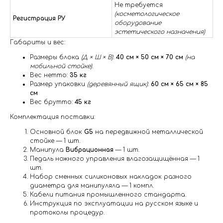
Не требуется
(косметологическое
Регистрация РУ
оборудование
эстетического назначения)
Габариты и вес:
Размеры блока
(Д × Ш × В)
:
40 см × 50 см × 70 см
(на
мобильной стойке)
.
Вес нетто:
35 кг
Размер упаковки
(деревянный ящик)
:
60 см × 65 см × 85
см
Вес брутто:
45 кг
Комплектация поставки:
Основной блок
G5
на передвижной металлической
стойке — 1 шт.
Манипула
Вибрационная
— 1 шт.
Педаль ножного управления влагозащищённая — 1
шт.
Набор сменных силиконовых накладок разного
диаметра для манипуляла — 1 компл.
Кабели питания промышленного стандарта.
Инструкция по эксплуатации на русском языке и
протоколы процедур.