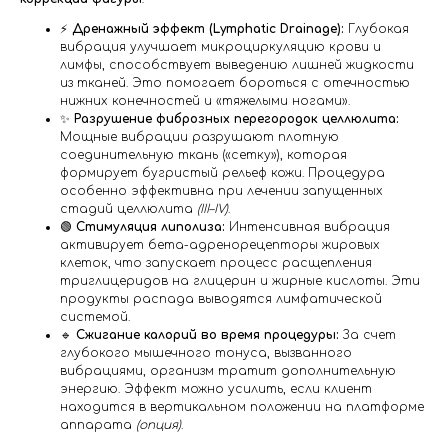
⚡️
Дренажный эффект (Lymphatic Drainage):
Глубокая
вибрация улучшает микроциркуляцию крови и
лимфы, способствует выведению лишней жидкости
из тканей. Это помогает бороться с отечностью
нижних конечностей и «тяжелыми ногами».
✨
Разрушение фиброзных перегородок целлюлита:
Мощные вибрации разрушают плотную
соединительную ткань («сетку»), которая
формирует бугристый рельеф кожи. Процедура
особенно эффективна при лечении запущенных
стадий целлюлита
(III–IV)
.
🟢
Стимуляция липолиза:
Интенсивная вибрация
активирует бета-адренорецепторы жировых
клеток, что запускает процесс расщепления
триглицеридов на глицерин и жирные кислоты. Эти
продукты распада выводятся лимфатической
системой.
🔹
Сжигание калорий во время процедуры:
За счет
глубокого мышечного тонуса, вызванного
вибрациями, организм тратит дополнительную
энергию. Эффект можно усилить, если клиент
находится в вертикальном положении на платформе
аппарата
(опция)
.