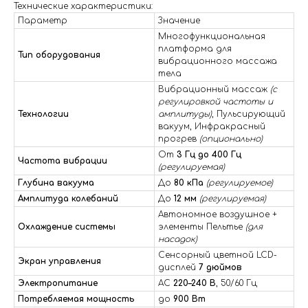
Технические характеристики:
Параметр
Значение
Многофункциональная
платформа для
Тип оборудования
вибрационного массажа
тела
Вибрационный массаж
(с
регулировкой частоты и
Технологии
амплитуды)
, Пульсирующий
вакуум, Инфракрасный
прогрев
(опционально)
От
3 Гц до 400 Гц
Частота вибрации
(регулируемая)
Глубина вакуума
До
80 кПа
(регулируемое)
Амплитуда колебаний
До
12 мм
(регулируемая)
Автономное воздушное +
Охлаждение системы
элементы Пельтье
(для
насадок)
Сенсорный цветной LCD-
Экран управления
дисплей
7 дюймов
Электропитание
AC
220–240 В
, 50/60 Гц
Потребляемая мощность
до
900 Вт