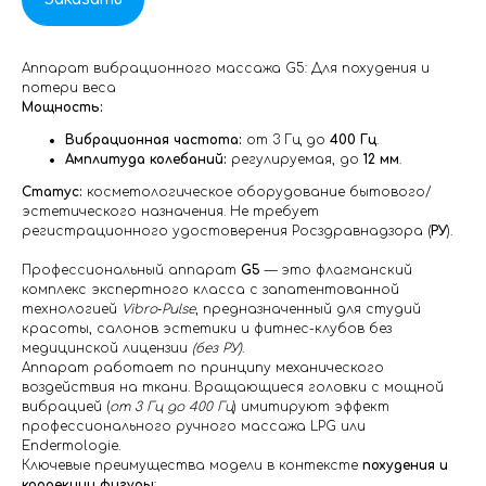
Аппарат вибрационного массажа G5: Для похудения и
потери веса
Мощность:
Вибрационная частота:
от 3 Гц до
400 Гц
.
Амплитуда колебаний:
регулируемая, до
12 мм
.
Статус:
косметологическое оборудование бытового/
эстетического назначения. Не требует
регистрационного удостоверения Росздравнадзора (
РУ
).
Профессиональный аппарат
G5
— это флагманский
комплекс экспертного класса с запатентованной
технологией
Vibro‑Pulse
, предназначенный для студий
красоты, салонов эстетики и фитнес-клубов без
медицинской лицензии
(без РУ)
.
Аппарат работает по принципу механического
воздействия на ткани. Вращающиеся головки с мощной
вибрацией (
от 3 Гц до 400 Гц
) имитируют эффект
профессионального ручного массажа LPG или
Endermologie.
Ключевые преимущества модели в контексте
похудения и
коррекции фигуры
: