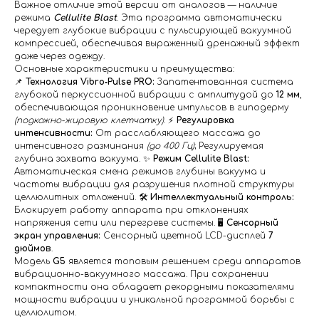
Важное отличие этой версии от аналогов — наличие
режима
Cellulite Blast
. Эта программа автоматически
чередует глубокие вибрации с пульсирующей вакуумной
компрессией, обеспечивая выраженный дренажный эффект
даже через одежду.
Основные характеристики и преимущества:
📌
Технология Vibro‑Pulse PRO:
Запатентованная система
глубокой перкуссионной вибрации с амплитудой до
12 мм
,
обеспечивающая проникновение импульсов в гиподерму
(подкожно-жировую клетчатку)
. ⚡️
Регулировка
интенсивности:
От расслабляющего массажа до
интенсивного разминания
(до 400 Гц)
; Регулируемая
глубина захвата вакуума. ✨
Режим Cellulite Blast:
Автоматическая смена режимов глубины вакуума и
частоты вибрации для разрушения плотной структуры
целлюлитных отложений. 🛠️
Интеллектуальный контроль:
Блокирует работу аппарата при отклонениях
напряжения сети или перегреве системы. 🖥️
Сенсорный
экран управления:
Сенсорный цветной LCD-дисплей
7
дюймов
.
Модель
G5
является топовым решением среди аппаратов
вибрационно-вакуумного массажа. При сохранении
компактности она обладает рекордными показателями
мощности вибрации и уникальной программой борьбы с
целлюлитом.