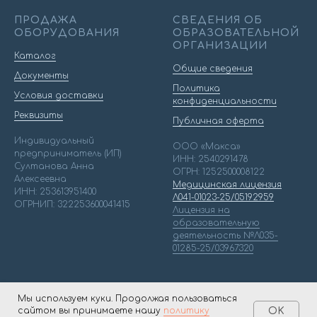
ПРОДАЖА
СВЕДЕНИЯ ОБ
ОБОРУДОВАНИЯ
ОБРАЗОВАТЕЛЬНОЙ
ОРГАНИЗАЦИИ
Каталог
Общие сведения
Документы
Политика
Условия доставки
конфиденциальности
Реквизиты
Публичная оферта
Индивидуальный
ООО «Макса»
предприниматель (ИП)
ИНН: 2540291478
Султанова Анна
ОГРН: 1252500008122
Алексеевна
Медицинская лицензия
ИНН: 253613951400
Л041-01023-25/05192959
ОГРНИП: 322253600041415
Лицензия на
образовательную
деятельность №Л035-
01285-25/03967320
Мы используем куки. Продолжая пользоваться
сайтом вы принимаете нашу
политику
OK