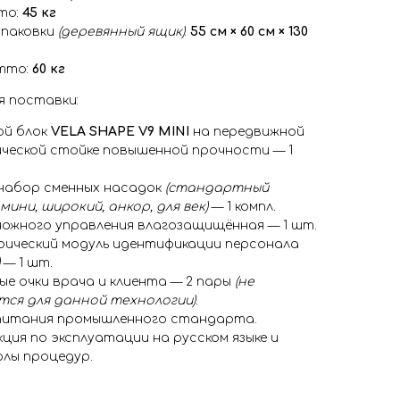
то:
45 кг
упаковки
(деревянный ящик)
:
55 см × 60 см × 130
тто:
60 кг
я поставки:
ой блок
VELA SHAPE V9 MINI
на передвижной
ческой стойке повышенной прочности — 1
набор сменных насадок
(стандартный
мини, широкий, анкор, для век)
— 1 компл.
ножного управления влагозащищённая — 1 шт.
ический модуль идентификации персонала
— 1 шт.
е очки врача и клиента — 2 пары
(не
ся для данной технологии)
.
питания промышленного стандарта.
ция по эксплуатации на русском языке и
лы процедур.