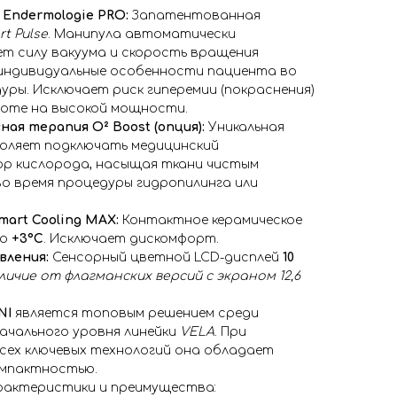
 Endermologie PRO:
Запатентованная
t Pulse
. Манипула автоматически
т силу вакуума и скорость вращения
 индивидуальные особенности пациента во
уры. Исключает риск гиперемии (покраснения)
боте на высокой мощности.
ая терапия O² Boost (опция):
Уникальная
воляет подключать медицинский
р кислорода, насыщая ткани чистым
о время процедуры гидропилинга или
art Cooling MAX:
Контактное керамическое
до
+3°C
. Исключает дискомфорт.
вления:
Сенсорный цветной LCD-дисплей
10
тличие от флагманских версий с экраном 12,6
NI
является топовым решением среди
ачального уровня линейки
VELA
. При
сех ключевых технологий она обладает
омпактностью.
рактеристики и преимущества: