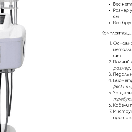
Вес нет
Размер 
см
Вес бру
Комплектаци
Основн
металли
шт.
Полный 
размер, 
Педаль 
Биометр
(BIO Lite)
Защитны
требуют
Кабели 
Инструк
протоко