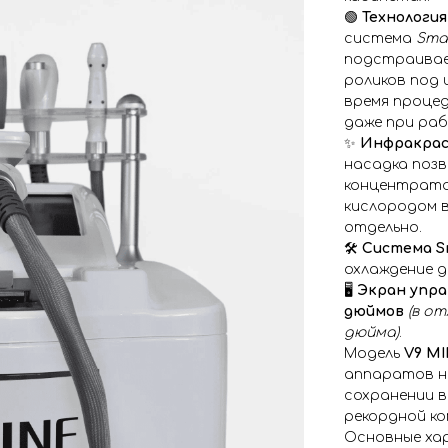
🟢
Технология
система
Smar
подстраивае
роликов под
время процед
даже при ра
✨
Инфракрасн
насадка поз
концентрато
кислородом в
отдельно.
🛠️
Система Sm
охлаждение 
🖥️
Экран упра
дюймов
(в о
дюйма)
.
Модель
V9 MI
аппаратов н
сохранении в
рекордной к
Основные ха