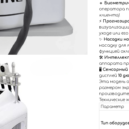
🔹
Биометриче
оператора п
клиента)
.
⚡️
Прогнозиро
визуализации
уходе или ег
✨
Насадки но
насадку для 
функцией охл
🛠️
Интеллект
аппарата при
🖥️
Сенсорный 
дисплей
10 д
Эта модель 
размером экр
производите
Технические 
Параметр
Тип оборудо