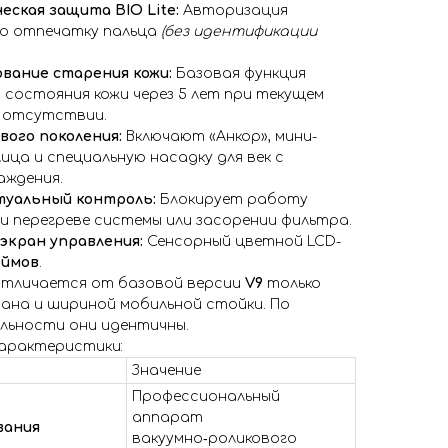
ская защита BIO Lite:
Авторизация
о отпечатку пальца
(без идентификации
вание старения кожи:
Базовая функция
 состояния кожи через 5 лет при текущем
о отсутствии.
вого поколения:
Включают «Анкор», мини-
лица и специальную насадку для век с
аждения.
уальный контроль:
Блокирует работу
 перегреве системы или засорении фильтра.
экран управления:
Сенсорный цветной LCD-
юймов
.
отличается от базовой версии
V9
только
ана и шириной мобильной стойки. По
льности они идентичны.
характеристики:
Значение
Профессиональный
аппарат
вания
вакуумно‑роликового