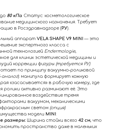
до
80 кПа
. Статус: косметологическое
вание медицинского назначения. Требует
ацию в Росздравнадзоре (
РУ
).
альный аппарат
VELA SHAPE V9 MINI
— это
ешение экспертного класса с
нной технологией
Endermologie
,
ное для клиник эстетической медицины и
тудий коррекции фигуры
(требуется РУ)
.
отает по принципу вакуумно‑роликовой
‑аналог
): манипула формирует кожную
орая «засасывается» в рабочую камеру, где
 ролики активно разминают её. Это
бинированное воздействие тремя
факторами: вакуумом, механическими
инфракрасным светом
(опция)
.
еимущества модели
MINI
:
е размеры:
Ширина стойки всего
42 см
, что
кономить пространство даже в маленьких