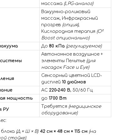
массажа
(LPG-аналог)
Вакуумно‑роликовый
массаж, Инфракрасный
прогрев
(опция)
,
Кислородная терапия
(O²
Boost опционально)
акуума
До
80 кПа
(регулируемое)
Автономное воздушное +
 системы
элементы Пельтье
(для
насадок Face и Eye)
Сенсорный цветной LCD-
вления
дисплей
10 дюймов
тание
AC
220–240 В
, 50/60 Гц
ая мощность
до
1700 Вт
Требуется
(медицинское
я РУ
оборудование)
ес:
 блока
(Д × Ш × В)
:
42 см × 48 см × 115 см
(на
ой стойке)
.