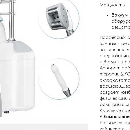
Мощность:
Вакуум:
оборудо
регистр
Профессион
компактное р
запатентова
предназначен
небольших с
Аппарат раб
терапии (
LPG
складку, кот
вращающиеся
создает ком
физическими 
роликами и 
Ключевые пр
⚡️
Компактны
позволяет э
кабинетах.