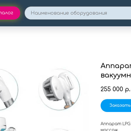
талог
Аппарат
вакуумн
255 000
р.
Заказать
Аппарат LPG 
массаж