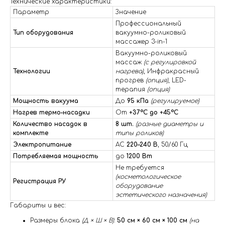
Технические характеристики:
Параметр
Значение
Профессиональный
Тип оборудования
вакуумно-роликовый
массажер 3-in-1
Вакуумно-роликовый
массаж
(с регулировкой
Технологии
нагрева)
, Инфракрасный
прогрев
(опция)
, LED-
терапия
(опция)
Мощность вакуума
До
95 кПа
(регулируемое)
Нагрев термо‑насадки
От
+37°C до +45°C
Количество насадок в
8 шт.
(разные диаметры и
комплекте
типы роликов)
Электропитание
AC
220–240 В
, 50/60 Гц
Потребляемая мощность
до
1200 Вт
Не требуется
(косметологическое
Регистрация РУ
оборудование
эстетического назначения)
Габариты и вес:
Размеры блока
(Д × Ш × В)
:
50 см × 60 см × 100 см
(на