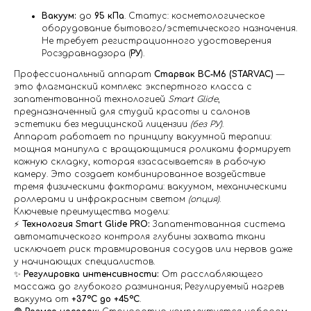
Вакуум:
до
95 кПа
. Статус: косметологическое
оборудование бытового/эстетического назначения.
Не требует регистрационного удостоверения
Росздравнадзора (
РУ
).
Профессиональный аппарат
Старвак BC‑M6 (STARVAC)
—
это флагманский комплекс экспертного класса с
запатентованной технологией
Smart Glide
,
предназначенный для студий красоты и салонов
эстетики без медицинской лицензии
(без РУ)
.
Аппарат работает по принципу вакуумной терапии:
мощная манипула с вращающимися роликами формирует
кожную складку, которая «засасывается» в рабочую
камеру. Это создает комбинированное воздействие
тремя физическими факторами: вакуумом, механическими
роллерами и инфракрасным светом
(опция)
.
Ключевые преимущества модели:
⚡️
Технология Smart Glide PRO:
Запатентованная система
автоматического контроля глубины захвата ткани
исключает риск травмирования сосудов или нервов даже
у начинающих специалистов.
✨
Регулировка интенсивности:
От расслабляющего
массажа до глубокого разминания; Регулируемый нагрев
вакуума от
+37°C до +45°C
.