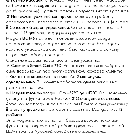
🟢
Размер насадок:
Стандартно комплектуется набором
из
8 сменных насадок
разного диаметра (
от мини для лица
до XL для спины
) и разной степени агрессивности роликов.
🛠️
Интеллектуальный контроль:
Блокирует работу
аппарата при перегреве системы или засорении фильтра.
🖥️
Сенсорный экран управления:
Сенсорный цветной LCD-
дисплей
12 дюймов
, поддержка русского языка.
Модель
BC‑M6
является топовым решением среди
аппаратов вакуумно-роликового массажа благодаря
наличию уникальной системы безопасности и самому
широкому набору насадок.
Основные характеристики и преимущества:
📌
Система Smart Glide PRO:
Автоматическая калибровка
силы всасывания под плотность кожи каждого клиента.
⚡️
Кол-во независимых каналов:
До
2 манипулял
одновременно
. Вы можете работать двумя руками на
разных зонах тела.
✨
Нагрев термо‑насадки:
От
+37°C до +45°C
. Опционально
доступна функция
Hot Vacuum
. 🛠️
Охлаждение системы:
Автономное воздушное + элементы Пельтье
(для рукоятки)
.
🖥️
Экран управления:
Сенсорный цветной LCD-дисплей
12
дюймов
.
Эта модель отличается от базовой версии наличием
функции одновременной работы двух рук и встроенной
LED-терапии
(красный/синий свет опционально)
.