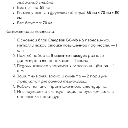
мобильной стойке)
.
Вес нетто:
55 кг
Размер упаковки
(деревянный ящик)
:
65 см × 70 см × 110
см
Вес брутто:
70 кг
Комплектация поставки:
Основной блок
Старвак BC‑M6
на передвижной
металлической стойке повышенной прочности — 1
шт.
Полный набор из
8 сменных насадок
разного
диаметра и типа роликов — 1 компл.
Педаль ножного управления влагозащищённая — 1
шт.
Защитные очки врача и клиента — 2 пары
(не
требуются для данной технологии)
.
Кабели питания промышленного стандарта.
Инструкция по эксплуатации на русском языке и
протоколы процедур.