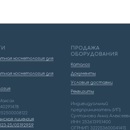
ГИ
ПРОДАЖА
ОБОРУДОВАНИЯ
тная косметология для
Каталог
тная косметология для
Документы
Условия доставки
логия
Реквизиты
Макса»
Индивидуальный
540291478
предприниматель (ИП)
252500008122
Султанова Анна Алексеев
нская лицензия
ИНН: 253613951400
023-25/05192959
ОГРНИП: 322253600041415