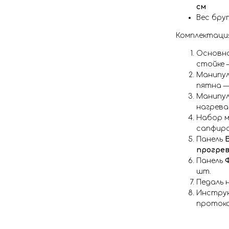
см
Вес бру
Комплектаци
Основн
стойке 
Манипу
пятна —
Манипу
нагрев
Набор 
сапфиро
Панель
прогрев
Панель
шт.
Педаль 
Инструк
протоко