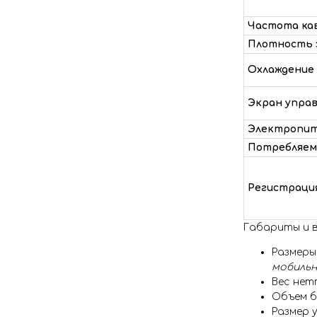
Частота ка
Плотность 
Охлаждение
Экран упра
Электропи
Потребляем
Регистраци
Габариты и в
Размеры
мобильн
Вес нет
Объем б
Размер 