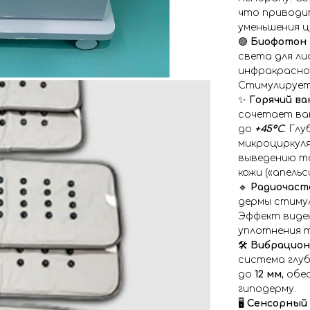
что приводит
уменьшения ц
🟢
Биофотон 
света для ли
инфракрасног
Стимулирует 
✨
Горячий ва
сочетает ва
до
+45°C
. Гл
микроциркул
выведению то
кожи («апельс
🔹
Радиочаст
дермы стимул
Эффект виден
уплотнения т
🛠️
Вибрационн
система глу
до
12 мм
, об
гиподерму.
🖥️
Сенсорный 