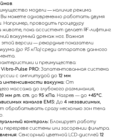
юймов
.
еимущество модели — наличие режима
. Вы можете одновременно работать двумя
и. Например, проводить процедуру
 животе, пока ассистент делает RF-лифтинг
ячий вакуумный дренаж ног. Важная
 этой версии — рекордные показатели
акуума
(до 95 кПа)
среди аппаратов данного
мента.
рактеристики и преимущества:
 Vibro‑Pulse PRO:
Запатентованная система
куссии с амплитудой до
12 мм
.
а интенсивности вакуума:
От
го массажа до глубокого разминания;
20 мм рт. ст.
до
95 кПа
. Нагрев — до
+45°C
.
ависимых каналов EMS:
До
4 независимых
,
т обрабатывать сразу несколько зон тела
о.
уальный контроль:
Блокирует работу
 перегреве системы или засорении фильтра.
вления:
Сенсорный цветной LCD-дисплей
12