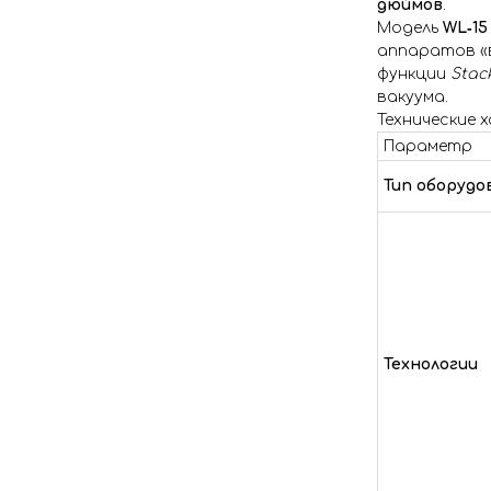
дюймов
.
Модель
WL‑15
аппаратов «в
функции
Stac
вакуума.
Технические 
Параметр
Тип оборудо
Технологии