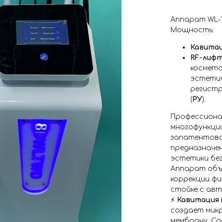
Аппарат WL‑1
Мощность:
Кавитац
RF-лифт
космето
эстетич
регистр
(
РУ
).
Профессион
многофункцио
запатентова
предназначе
эстетики без
Аппарат объе
коррекции фи
стойке с ав
⚡️
Кавитация 
создает мик
мембрану. Со