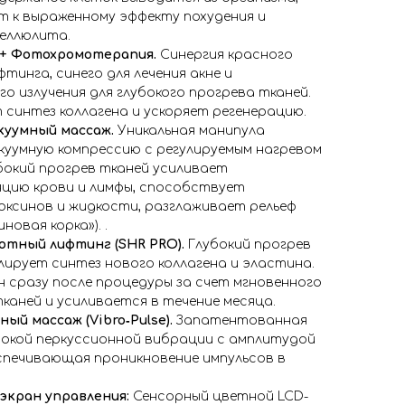
 к выраженному эффекту похудения и
еллюлита.
+ Фотохромотерапия.
Синергия красного
фтинга, синего для лечения акне и
о излучения для глубокого прогрева тканей.
синтез коллагена и ускоряет регенерацию.
куумный массаж.
Уникальная манипула
куумную компрессию с регулируемым нагревом
убокий прогрев тканей усиливает
яцию крови и лимфы, способствует
ксинов и жидкости, разглаживает рельеф
иновая корка»). .
отный лифтинг (SHR PRO).
Глубокий прогрев
ирует синтез нового коллагена и эластина.
 сразу после процедуры за счет мгновенного
каней и усиливается в течение месяца.
ый массаж (Vibro‑Pulse).
Запатентованная
бокой перкуссионной вибрации с амплитудой
еспечивающая проникновение импульсов в
экран управления:
Сенсорный цветной LCD-