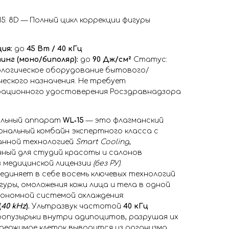
5: 8D — Полный цикл коррекции фигуры
ия:
до
45 Вт / 40 кГц
инг (моно/биполяр):
до
90 Дж/см²
Статус:
логическое оборудование бытового/
еского назначения. Не требует
ационного удостоверения Росздравнадзора
альный аппарат
WL‑15
— это флагманский
нальный комбайн экспертного класса с
нной технологией
Smart Cooling
,
нный для студий красоты и салонов
 медицинской лицензии
(без РУ)
.
диняет в себе восемь ключевых технологий
гуры, омоложения кожи лица и тела в одной
тономной системой охлаждения:
(
40 kHz
).
Ультразвук частотой
40 кГц
ропузырьки внутри адипоцитов, разрушая их
держимое клеток выводится из организма,