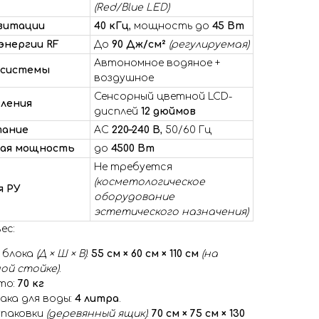
(Red/Blue LED)
витации
40 кГц
, мощность до
45 Вт
энергии RF
До
90 Дж/см²
(регулируемая)
Автономное водяное +
 системы
воздушное
Сенсорный цветной LCD-
вления
дисплей
12 дюймов
тание
AC
220–240 В
, 50/60 Гц
ая мощность
до
4500 Вт
Не требуется
(косметологическое
я РУ
оборудование
эстетического назначения)
ес:
 блока
(Д × Ш × В)
:
55 см × 60 см × 110 см
(на
ой стойке)
.
то:
70 кг
ака для воды:
4 литра
.
упаковки
(деревянный ящик)
:
70 см × 75 см × 130