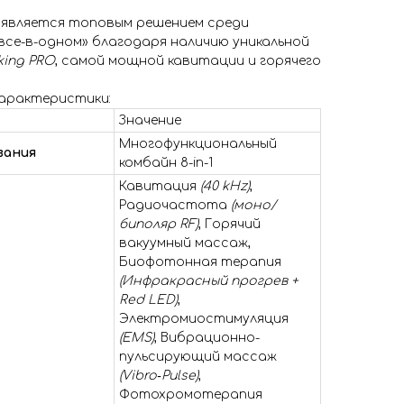
является топовым решением среди
се-в-одном» благодаря наличию уникальной
king PRO
, самой мощной кавитации и горячего
характеристики:
Значение
Многофункциональный
вания
комбайн 8-in-1
Кавитация
(40 kHz)
,
Радиочастота
(моно/
биполяр RF)
, Горячий
вакуумный массаж,
Биофотонная терапия
(Инфракрасный прогрев +
Red LED)
,
Электромиостимуляция
(EMS)
, Вибрационно-
пульсирующий массаж
(Vibro‑Pulse)
,
Фотохромотерапия