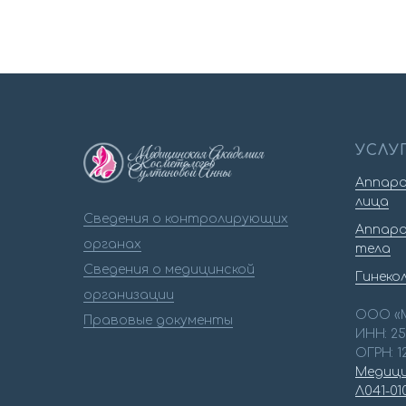
УСЛУ
Аппара
лица
Сведения о контролирующих
Аппара
органах
тела
Сведения о медицинской
Гинеко
организации
ООО «
Правовые документы
ИНН: 2
ОГРН: 1
Медици
Л041-01