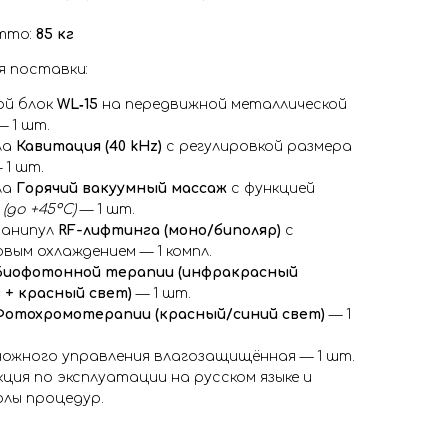
тто:
85 кг
я поставки:
ой блок
WL‑15
на передвижной металлической
— 1 шт.
ла
Кавитация (40 kHz)
с регулировкой размера
 1 шт.
ла
Горячий вакуумный массаж
с функцией
а
(до +45°C)
— 1 шт.
манипул
RF-лифтинга (моно/биполяр)
с
вым охлаждением — 1 компл.
Биофотонной терапии (инфракрасный
 + красный свет)
— 1 шт.
Фотохромотерапии (красный/синий свет)
— 1
ножного управления влагозащищённая — 1 шт.
ция по эксплуатации на русском языке и
лы процедур.