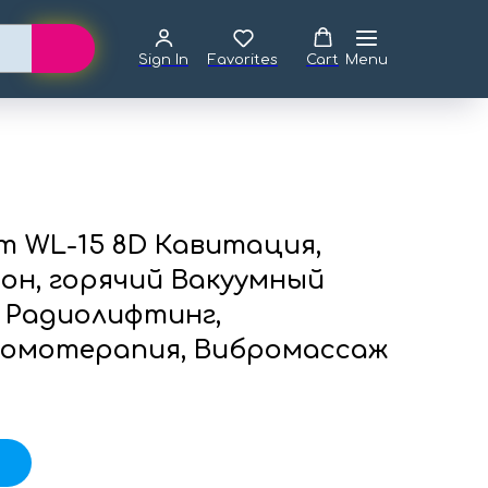
Sign In
Favorites
Cart
Menu
 WL-15 8D Кавитация,
он, горячий Вакуумный
 Радиолифтинг,
омотерапия, Вибромассаж