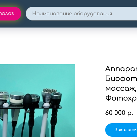
талог
Аппарат
Биофот
массаж,
Фотохр
60 000
р.
Заказать