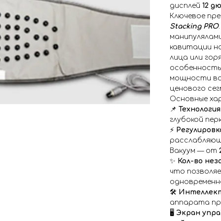
дисплей
12 д
Ключевое пр
Stacking PRO
манипулялам
кавитации на
лица или гор
особенность
мощности в
ценового сег
Основные ха
📌
Технология
глубокой пер
⚡️
Регулировк
расслабляюще
Вакуум — от
✨
Кол-во нез
что позволяе
одновременн
🛠️
Интеллект
аппарата при
🖥️
Экран упра