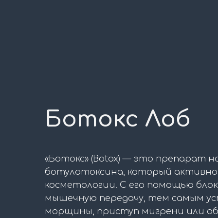
Ботокс Лоб
«Ботокс» (Botox) — это препарат н
ботулотоксина, который активно 
косметологии. С его помощью бло
мышечную передачу, тем самым у
морщины, приступ мигрени или о