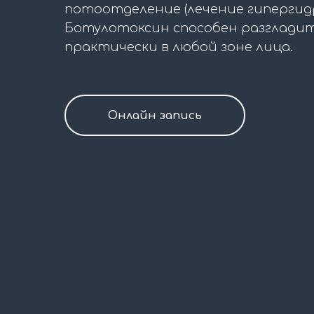
потоотделение (лечение гипергидр
Ботулотоксин способен разглад
практически в любой зоне лица.
Онлайн запись