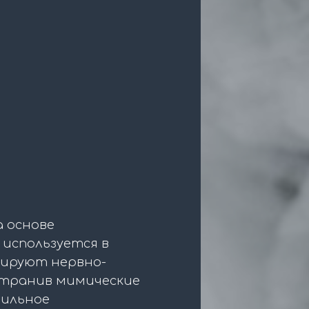
а основе
используется в
кируют нервно-
странив мимические
бильное