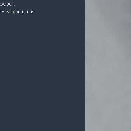
оза).
ить морщины