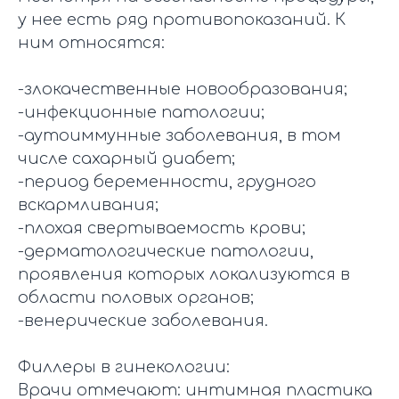
у нее есть ряд противопоказаний. К
ним относятся:
-злокачественные новообразования;
-инфекционные патологии;
-аутоиммунные заболевания, в том
числе сахарный диабет;
-период беременности, грудного
вскармливания;
-плохая свертываемость крови;
-дерматологические патологии,
проявления которых локализуются в
области половых органов;
-венерические заболевания.
Филлеры в гинекологии:
Врачи отмечают: интимная пластика