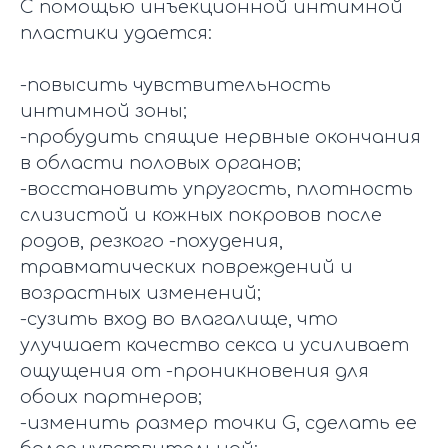
С помощью инъекционной интимной
пластики удается:
-повысить чувствительность
интимной зоны;
-пробудить спящие нервные окончания
в области половых органов;
-восстановить упругость, плотность
слизистой и кожных покровов после
родов, резкого -похудения,
травматических повреждений и
возрастных изменений;
-сузить вход во влагалище, что
улучшает качество секса и усиливает
ощущения от -проникновения для
обоих партнеров;
-изменить размер точки G, сделать ее