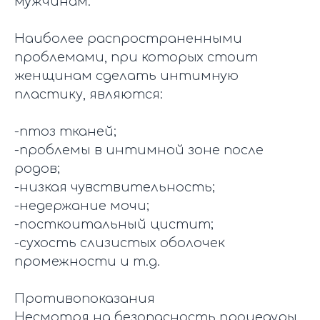
мужчинам.
Наиболее распространенными
проблемами, при которых стоит
женщинам сделать интимную
пластику, являются:
-птоз тканей;
-проблемы в интимной зоне после
родов;
-низкая чувствительность;
-недержание мочи;
-посткоитальный цистит;
-сухость слизистых оболочек
промежности и т.д.
Противопоказания
Несмотря на безопасность процедуры,