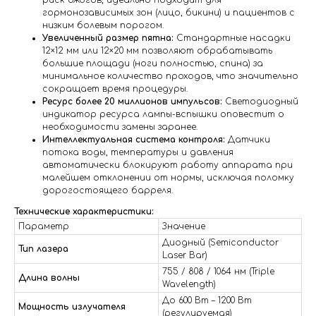
гормонозависимых зон (лицо, бикини) и пациентов с
низким болевым порогом.
Увеличенный размер пятна:
Стандартные насадки
12×12 мм или 12×20 мм позволяют обрабатывать
большие площади (ноги полностью, спина) за
минимальное количество проходов, что значительно
сокращает время процедуры.
Ресурс более 20 миллионов импульсов:
Светодиодный
индикатор ресурса лампы-вспышки оповестит о
необходимости замены заранее.
Интеллектуальная система контроля:
Датчики
потока воды, температуры и давления
автоматически блокируют работу аппарата при
малейшем отклонении от нормы, исключая поломку
дорогостоящего барреля.
Технические характеристики:
Параметр
Значение
Диодный (Semiconductor
Тип лазера
Laser Bar)
755 / 808 / 1064 нм (Triple
Длина волны
Wavelength)
До 600 Вт – 1200 Вт
Мощность излучателя
(регулируемая)