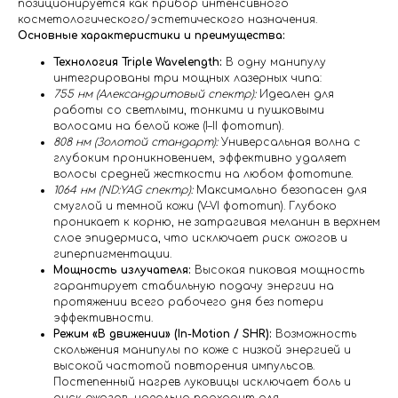
позиционируется как прибор интенсивного
косметологического/эстетического назначения.
Основные характеристики и преимущества:
Технология Triple Wavelength:
В одну манипулу
интегрированы три мощных лазерных чипа:
755 нм (Александритовый спектр):
Идеален для
работы со светлыми, тонкими и пушковыми
волосами на белой коже (I–II фототип).
808 нм (Золотой стандарт):
Универсальная волна с
глубоким проникновением, эффективно удаляет
волосы средней жесткости на любом фототипе.
1064 нм (ND:YAG спектр):
Максимально безопасен для
смуглой и темной кожи (V–VI фототип). Глубоко
проникает к корню, не затрагивая меланин в верхнем
слое эпидермиса, что исключает риск ожогов и
гиперпигментации.
Мощность излучателя:
Высокая пиковая мощность
гарантирует стабильную подачу энергии на
протяжении всего рабочего дня без потери
эффективности.
Режим «В движении» (In-Motion / SHR):
Возможность
скольжения манипулы по коже с низкой энергией и
высокой частотой повторения импульсов.
Постепенный нагрев луковицы исключает боль и
риск ожогов, идеально подходит для