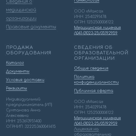
Гинекология
Сведения о
медицинской
ООО «Макса»
ИНН: 2540291478
организации
ОГРН: 1252500008122
Правовые документы
Медицинская лицензия
Л041-01023-25/05192959
ПРОДАЖА
СВЕДЕНИЯ ОБ
ОБОРУДОВАНИЯ
ОБРАЗОВАТЕЛЬНОЙ
ОРГАНИЗАЦИИ
Каталог
Общие сведения
Документы
Политика
Условия доставки
конфиденциальности
Реквизиты
Публичная оферта
Индивидуальный
ООО «Макса»
предприниматель (ИП)
ИНН: 2540291478
Султанова Анна
ОГРН: 1252500008122
Алексеевна
Медицинская лицензия
ИНН: 253613951400
Л041-01023-25/05192959
ОГРНИП: 322253600041415
Лицензия на
образовательную