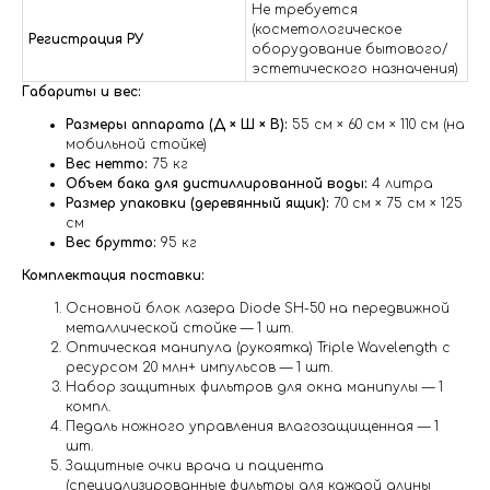
Не требуется
(косметологическое
Регистрация РУ
оборудование бытового/
эстетического назначения)
Габариты и вес:
Размеры аппарата (Д × Ш × В):
55 см × 60 см × 110 см (на
мобильной стойке)
Вес нетто:
75 кг
Объем бака для дистиллированной воды:
4 литра
Размер упаковки (деревянный ящик):
70 см × 75 см × 125
см
Вес брутто:
95 кг
Комплектация поставки:
Основной блок лазера Diode SH-50 на передвижной
металлической стойке — 1 шт.
Оптическая манипула (рукоятка) Triple Wavelength с
ресурсом 20 млн+ импульсов — 1 шт.
Набор защитных фильтров для окна манипулы — 1
компл.
Педаль ножного управления влагозащищенная — 1
шт.
Защитные очки врача и пациента
(специализированные фильтры для каждой длины