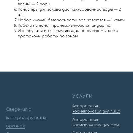
волны) — 2 пары.
Канистры для залива дистиллированной воды — 2
шт.
Набор ключей безопасности пользователя — 1 компл.
Кабели питания промышленного стандарта.
Инструкция по эксплуатации на русском языке и
протоколы работы по зонам.
УСЛУГИ
Аппаратная
Сведения о
косметология для лица
контролирующих
Аппаратная
косметология для тела
органах