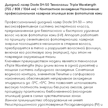
Диодный лазер Diode SH-50
Технологии: Triple Wavelength
(755 / 808 / 1064 нм) + Контактное охлаждение
Назначение:
профессиональная лазерная эпиляция всех фототипов кожи
Профессиональный диодный лазер Diode SH-50 — это
высокоэффективная система экспертного класса,
предназначенная для безопасного и быстрого удаления
волос на всех фототипах кожи (I–VI). Аппарат работает
по принципу селективного фототермолиза: лазерная
энергия поглощается меланином в стержне волоса,
преобразуется в тепло и разрушает волосяной фолликул,
включая его ростковую зону (матрикс), при этом не
повреждая окружающие ткани.
Ключевым преимуществом модели является технология
«Triple Wavelength» (три длины волны в одной рукоятке) и
мощная система гибридного охлаждения. Сочетание
водяного контура, элементов Пельтье и сапфирового
наконечника обеспечивает непрерывное охлаждение
эпидермиса до -5°C...+5°C. Это позволяет использовать
высокую плотность энергии без риска ожогов, делая
процедуру практически безболезненной («холодная»
эпиляция) даже в самых чувствительных зонах.
Важное преимущество:
оборудование не имеет
Регистрационного удостоверения Росздравнадзора (РУ) и