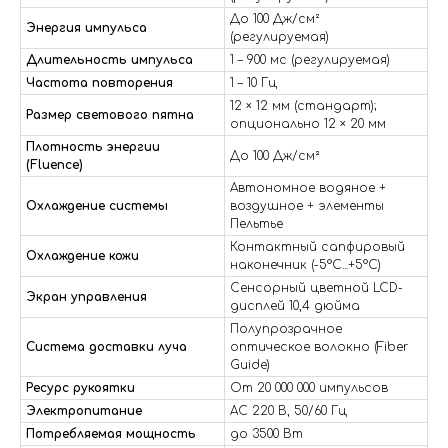
До 100 Дж/см²
Энергия импульса
(регулируемая)
Длительность импульса
1 – 900 мс (регулируемая)
Частота повторения
1 – 10 Гц
12 × 12 мм (стандарт);
Размер светового пятна
опционально 12 × 20 мм
Плотность энергии
До 100 Дж/см²
(Fluence)
Автономное водяное +
Охлаждение системы
воздушное + элементы
Пельтье
Контактный сапфировый
Охлаждение кожи
наконечник (-5°C...+5°C)
Сенсорный цветной LCD-
Экран управления
дисплей 10,4 дюйма
Полупрозрачное
Система доставки луча
оптическое волокно (Fiber
Guide)
Ресурс рукоятки
От 20 000 000 импульсов
Электропитание
AC 220 В, 50/60 Гц
Потребляемая мощность
до 3500 Вт