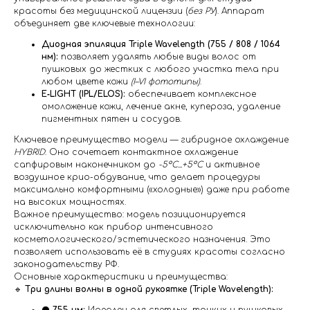
красоты без медицинской лицензии (
без РУ
). Аппарат
объединяет две ключевые технологии:
Диодная эпиляция Triple Wavelength (755 / 808 / 1064
нм):
позволяет удалять любые виды волос от
пушковых до жестких с любого участка тела при
любом цвете кожи
(I–VI фототипы)
.
E‑LIGHT (IPL/ELOS):
обеспечивает комплексное
омоложение кожи, лечение акне, купероза, удаление
пигментных пятен и сосудов.
Ключевое преимущество модели — гибридное охлаждение
HYBRID
. Оно сочетает контактное охлаждение
сапфировым наконечником до
-5°C...+5°C
и активное
воздушное крио-обдувание, что делает процедуры
максимально комфортными («холодные») даже при работе
на высоких мощностях.
Важное преимущество: модель позиционируется
исключительно как прибор интенсивного
косметологического/эстетического назначения. Это
позволяет использовать её в студиях красоты согласно
законодательству РФ.
Основные характеристики и преимущества:
🔹
Три длины волны в одной рукоятке (Triple Wavelength):