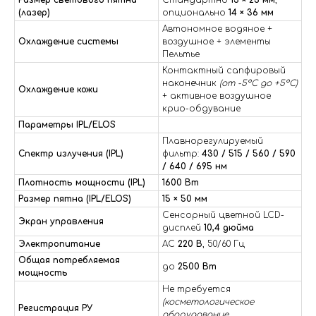
Размер светового пятна
Стандартно
13 × 23 мм
,
(лазер)
опционально
14 × 36 мм
Автономное водяное +
Охлаждение системы
воздушное + элементы
Пельтье
Контактный сапфировый
наконечник
(от -5°C до +5°C)
Охлаждение кожи
+ активное воздушное
крио-обдувание
Параметры IPL/ELOS
Плавнорегулируемый
Спектр излучения (IPL)
фильтр:
430 / 515 / 560 / 590
/ 640 / 695 нм
Плотность мощности (IPL)
1600 Вт
Размер пятна (IPL/ELOS)
15 × 50 мм
Сенсорный цветной LCD-
Экран управления
дисплей
10,4 дюйма
Электропитание
AC
220 В
, 50/60 Гц
Общая потребляемая
до
2500 Вт
мощность
Не требуется
(косметологическое
Регистрация РУ
оборудование