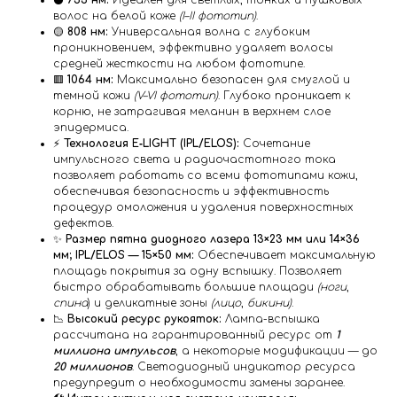
⚫️
755 нм:
Идеален для светлых, тонких и пушковых
волос на белой коже
(I–II фототип)
.
🟡
808 нм:
Универсальная волна с глубоким
проникновением, эффективно удаляет волосы
средней жесткости на любом фототипе.
🟥
1064 нм:
Максимально безопасен для смуглой и
темной кожи
(V–VI фототип)
. Глубоко проникает к
корню, не затрагивая меланин в верхнем слое
эпидермиса.
⚡️
Технология E‑LIGHT (IPL/ELOS):
Сочетание
импульсного света и радиочастотного тока
позволяет работать со всеми фототипами кожи,
обеспечивая безопасность и эффективность
процедур омоложения и удаления поверхностных
дефектов.
✨
Размер пятна диодного лазера 13×23 мм или 14×36
мм; IPL/ELOS — 15×50 мм:
Обеспечивает максимальную
площадь покрытия за одну вспышку. Позволяет
быстро обрабатывать большие площади
(ноги
,
спина
) и деликатные зоны
(лицо
,
бикини)
.
📉
Высокий ресурс рукояток:
Лампа-вспышка
рассчитана на гарантированный ресурс от
1
миллиона импульсов
, а некоторые модификации — до
20 миллионов
. Светодиодный индикатор ресурса
предупредит о необходимости замены заранее.