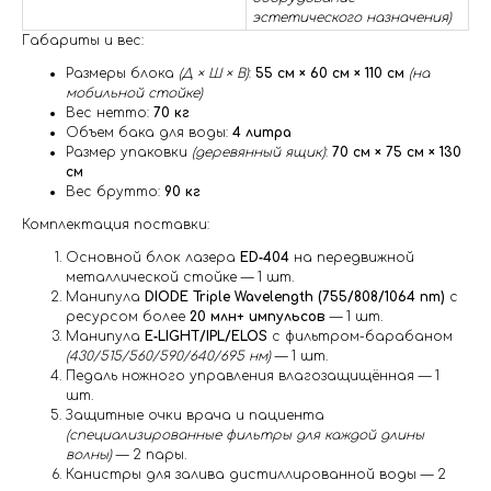
эстетического назначения)
Габариты и вес:
Размеры блока
(Д × Ш × В)
:
55 см × 60 см × 110 см
(на
мобильной стойке)
Вес нетто:
70 кг
Объем бака для воды:
4 литра
Размер упаковки
(деревянный ящик)
:
70 см × 75 см × 130
см
Вес брутто:
90 кг
Комплектация поставки:
Основной блок лазера
ED‑404
на передвижной
металлической стойке — 1 шт.
Манипула
DIODE Triple Wavelength (755/808/1064 nm)
с
ресурсом более
20 млн+ импульсов
— 1 шт.
Манипула
E‑LIGHT/IPL/ELOS
с фильтром-барабаном
(430/515/560/590/640/695 нм)
— 1 шт.
Педаль ножного управления влагозащищённая — 1
шт.
Защитные очки врача и пациента
(специализированные фильтры для каждой длины
волны)
— 2 пары.
Канистры для залива дистиллированной воды — 2