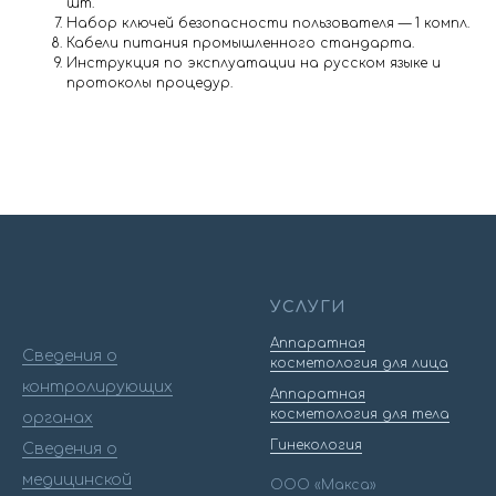
шт.
Набор ключей безопасности пользователя — 1 компл.
Кабели питания промышленного стандарта.
Инструкция по эксплуатации на русском языке и
протоколы процедур.
УСЛУГИ
Аппаратная
Сведения о
косметология для лица
контролирующих
Аппаратная
косметология для тела
органах
Гинекология
Сведения о
медицинской
ООО «Макса»