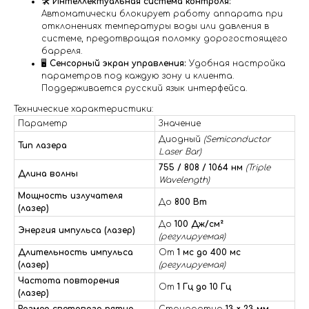
🛠️
Интеллектуальная система контроля:
Автоматически блокирует работу аппарата при
отклонениях температуры воды или давления в
системе, предотвращая поломку дорогостоящего
барреля.
🖥️
Сенсорный экран управления:
Удобная настройка
параметров под каждую зону и клиента.
Поддерживается русский язык интерфейса.
Технические характеристики:
Параметр
Значение
Диодный
(Semiconductor
Тип лазера
Laser Bar)
755 / 808 / 1064 нм
(Triple
Длина волны
Wavelength)
Мощность излучателя
До
800 Вт
(лазер)
До
100 Дж/см²
Энергия импульса (лазер)
(регулируемая)
Длительность импульса
От
1 мс до 400 мс
(лазер)
(регулируемая)
Частота повторения
От
1 Гц до 10 Гц
(лазер)