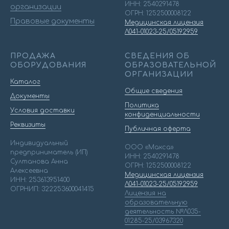
ИНН: 2540291478
организации
ОГРН: 1252500008122
Правовые документы
Медицинская лицензия
Л041-01023-25/05192959
ПРОДАЖА
СВЕДЕНИЯ ОБ
ОБОРУДОВАНИЯ
ОБРАЗОВАТЕЛЬНОЙ
ОРГАНИЗАЦИИ
Каталог
Общие сведения
Документы
Политика
Условия доставки
конфиденциальности
Реквизиты
Публичная оферта
Индивидуальный
ООО «Макса»
предприниматель (ИП)
ИНН: 2540291478
Султанова Анна
ОГРН: 1252500008122
Алексеевна
Медицинская лицензия
ИНН: 253613951400
Л041-01023-25/05192959
ОГРНИП: 322253600041415
Лицензия на
образовательную
деятельность №Л035-
01285-25/03967320