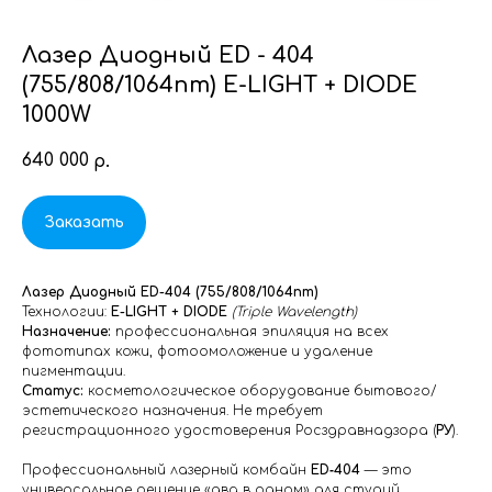
Лазер Диодный ED - 404
(755/808/1064nm) E-LIGHT + DIODE
1000W
640 000
р.
Заказать
Лазер Диодный ED-404 (755/808/1064nm)
Технологии:
E-LIGHT + DIODE
(Triple Wavelength)
Назначение:
профессиональная эпиляция на всех
фототипах кожи, фотоомоложение и удаление
пигментации.
Статус:
косметологическое оборудование бытового/
эстетического назначения. Не требует
регистрационного удостоверения Росздравнадзора (
РУ
).
Профессиональный лазерный комбайн
ED‑404
— это
универсальное решение «два в одном» для студий