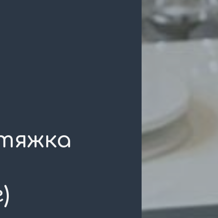
тяжка
)