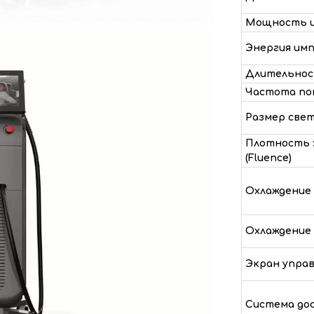
Мощность и
Энергия имп
Длительнос
Частота по
Размер све
Плотность 
(Fluence)
Охлаждение
Охлаждение
Экран упра
Система дос