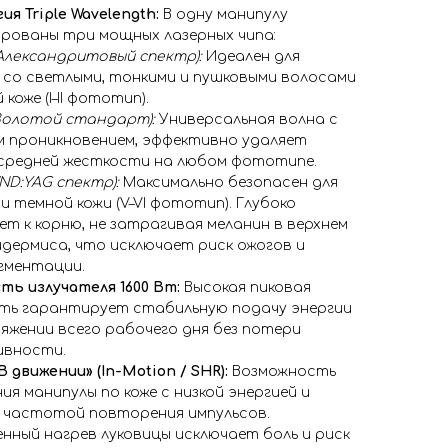
ия Triple Wavelength:
В одну манипулу
рованы три мощных лазерных чипа:
(Александритовый спектр):
Идеален для
со светлыми, тонкими и пушковыми волосами
 коже (I–II фототип).
(Золотой стандарт):
Универсальная волна с
м проникновением, эффективно удаляет
средней жесткости на любом фототипе.
(ND:YAG спектр):
Максимально безопасен для
и темной кожи (V–VI фототип). Глубоко
ет к корню, не затрагивая меланин в верхнем
идермиса, что исключает риск ожогов и
гментации.
ь излучателя 1600 Вт:
Высокая пиковая
ь гарантирует стабильную подачу энергии
яжении всего рабочего дня без потери
ивности.
 движении» (In-Motion / SHR):
Возможность
ия манипулы по коже с низкой энергией и
 частотой повторения импульсов.
нный нагрев луковицы исключает боль и риск