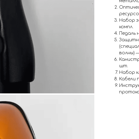
металли
Оптическ
ресурсо
Набор з
компл.
Педаль 
Защитны
(специа
волны) —
Канистр
шт.
Набор к
Кабели 
Инструк
протоко