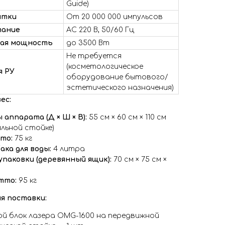
Guide)
ятки
От 20 000 000 импульсов
тание
AC 220 В, 50/60 Гц
ая мощность
до 3500 Вт
Не требуется
(косметологическое
я РУ
оборудование бытового/
эстетического назначения)
ес:
 аппарата (Д × Ш × В):
55 см × 60 см × 110 см
ильной стойке)
то:
75 кг
ака для воды:
4 литра
упаковки (деревянный ящик):
70 см × 75 см ×
тто:
95 кг
я поставки:
й блок лазера OMG-1600 на передвижной