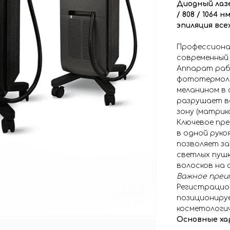
Диодный лаз
/ 808 / 1064 нм
эпиляция вс
Профессиона
современный 
Аппарат раб
фототермоли
меланином в 
разрушает во
зону (матрик
Ключевое пре
в одной руко
позволяет за
светлых пушк
волосков на 
Важное преи
Регистрацион
позициониру
косметологич
Основные ха