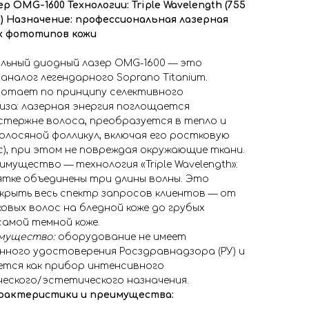
ер OMG-1600
Технологии: Triple Wavelength (755
)
Назначение: профессиональная лазерная
ех фототипов кожи
льный диодный лазер OMG-1600 — это
аналог легендарного Soprano Titanium.
отает по принципу селективного
за: лазерная энергия поглощается
стержне волоса, преобразуется в тепло и
лосяной фолликул, включая его ростковую
с), при этом не повреждая окружающие ткани.
имущество — технология «Triple Wavelength»:
ятке объединены три длины волны. Это
крыть весь спектр запросов клиентов — от
овых волос на бледной коже до грубых
самой темной коже.
мущество:
оборудование не имеет
ного удостоверения Росздравнадзора (РУ) и
ется как прибор интенсивного
еского/эстетического назначения.
рактеристики и преимущества: