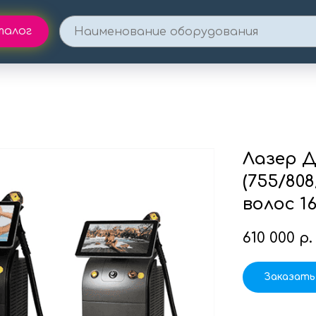
талог
Лазер 
(755/80
волос 1
610 000
р.
Заказать