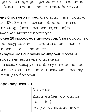
 идеально подходит для гормонозависимых
о, бикини) и пациентов с низким болевым
.
нный размер пятна:
Стандартные насадки
м или 12×20 мм позволяют обрабатывать
 площади (ноги полностью, спина) за
ьное количество проходов.
более 20 миллионов импульсов:
Светодиодный
ор ресурса лампы-вспышки оповестит о
имости замены заранее.
ктуальная система контроля:
Датчики
воды, температуры и давления
тически блокируют работу аппарата при
м отклонении от нормы, исключая поломку
тоящего барреля.
 характеристики:
Значение
Диодный (Semiconductor
Laser Bar)
755 / 808 / 1064 нм (Triple
ы