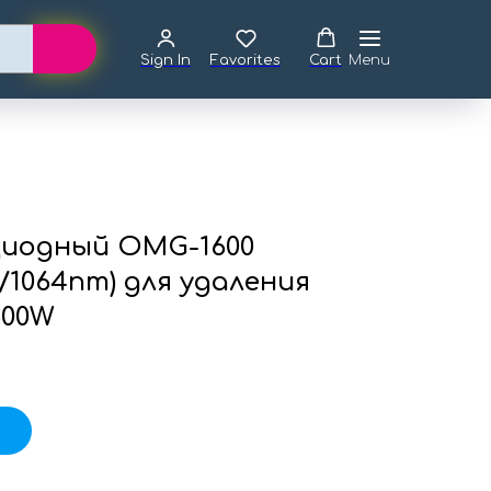
Sign In
Favorites
Cart
Menu
Диодный OMG-1600
8/1064nm) для удаления
600W