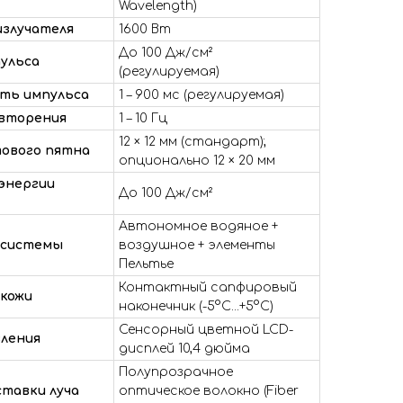
Wavelength)
злучателя
1600 Вт
До 100 Дж/см²
ульса
(регулируемая)
ть импульса
1 – 900 мс (регулируемая)
вторения
1 – 10 Гц
12 × 12 мм (стандарт);
тового пятна
опционально 12 × 20 мм
энергии
До 100 Дж/см²
Автономное водяное +
 системы
воздушное + элементы
Пельтье
Контактный сапфировый
 кожи
наконечник (-5°C...+5°C)
Сенсорный цветной LCD-
вления
дисплей 10,4 дюйма
Полупрозрачное
тавки луча
оптическое волокно (Fiber