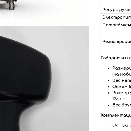
Ресурс руко
Электропи
Потребляем
Регистраци
Габариты и в
Размеры
(на моб
Вес нет
Объем б
Размер 
125 см
Вес бру
Комплектаци
Основно