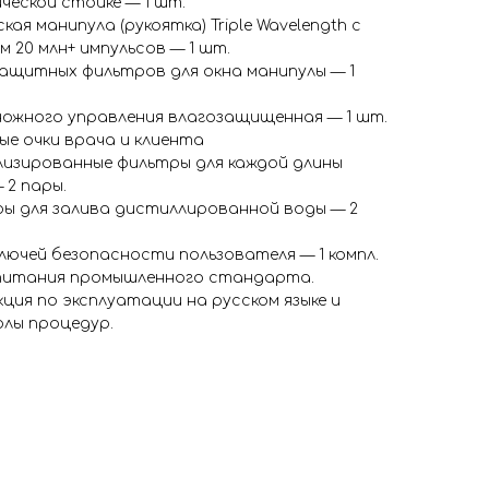
ческой стойке — 1 шт.
ая манипула (рукоятка) Triple Wavelength с
м 20 млн+ импульсов — 1 шт.
ащитных фильтров для окна манипулы — 1
ножного управления влагозащищенная — 1 шт.
е очки врача и клиента
лизированные фильтры для каждой длины
 2 пары.
ы для залива дистиллированной воды — 2
лючей безопасности пользователя — 1 компл.
питания промышленного стандарта.
ция по эксплуатации на русском языке и
лы процедур.