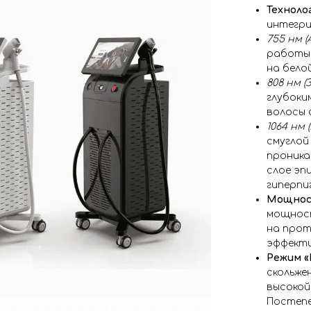
Технолог
интегри
755 нм 
работы 
на белой
808 нм 
глубоки
волосы 
1064 нм 
смуглой 
проника
слое эп
гиперпи
Мощност
мощност
на прот
эффект
Режим «В
скольжен
высокой
Постепе