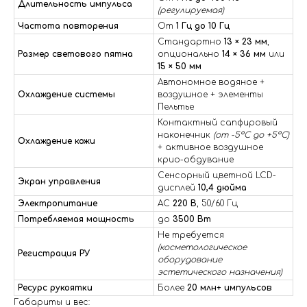
Длительность импульса
(регулируемая)
Частота повторения
От
1 Гц до 10 Гц
Стандартно
13 × 23 мм
,
Размер светового пятна
опционально
14 × 36 мм
или
15 × 50 мм
Автономное водяное +
Охлаждение системы
воздушное + элементы
Пельтье
Контактный сапфировый
наконечник
(от -5°C до +5°C)
Охлаждение кожи
+ активное воздушное
крио-обдувание
Сенсорный цветной LCD-
Экран управления
дисплей
10,4 дюйма
Электропитание
AC
220 В
, 50/60 Гц
Потребляемая мощность
до
3500 Вт
Не требуется
(косметологическое
Регистрация РУ
оборудование
эстетического назначения)
Ресурс рукоятки
Более
20 млн+ импульсов
Габариты и вес: