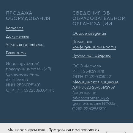
ПРОДАЖА
СВЕДЕНИЯ ОБ
ОБОРУДОВАНИЯ
ОБРАЗОВАТЕЛЬНОЙ
ОРГАНИЗАЦИИ
Каталог
Общие сведения
Документы
Политика
Условия доставки
конфиденциальности
Реквизиты
Публичная оферта
Индивидуальный
ООО «Макса»
предприниматель (ИП)
ИНН: 2540291478
Султанова Анна
ОГРН: 1252500008122
Алексеевна
Медицинская лицензия
ИНН: 253613951400
Л041-01023-25/05192959
ОГРНИП: 322253600041415
Лицензия на
образовательную
деятельность №Л035-
01285-25/03967320
Мы используем куки. Продолжая пользоваться