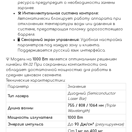
ресурса предупредит о необходимости замены
заранее.
🛠️
Интеллектуальная система контроля:
Автоматически блокирует работу аппарата при
отклонениях температуры воды или давления в
системе, предотвращая поломку дорогостоящего
барреля.
🖥️
Сенсорный экран управления:
Удобная настройка
параметров под каждую зону и клиента.
Поддерживается русский язык интерфейса.
💡 Модель на
1000 Вт
является оптимальным решением
линейки
RX‑32
. При сохранении компактности она
обладает достаточной мощностью для работы в
среднем ценовом сегменте.
Технические характеристики:
Параметр
Значение
Диодный
(Semiconductor
Тип лазера
Laser Bar)
755 / 808 / 1064 нм
(Triple
Длина волны
Wavelength)
Мощность излучателя
1000 Вт
Энергия импульса
До
90 Дж/см²
(регулируемая)
От
1 мс до 400 мс