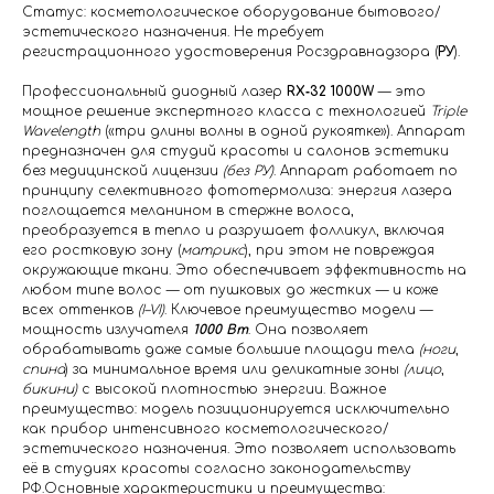
Статус: косметологическое оборудование бытового/
эстетического назначения. Не требует
регистрационного удостоверения Росздравнадзора (
РУ
).
Профессиональный диодный лазер
RX‑32 1000W
— это
мощное решение экспертного класса с технологией
Triple
Wavelength
(«три длины волны в одной рукоятке»). Аппарат
предназначен для студий красоты и салонов эстетики
без медицинской лицензии
(без РУ)
. Аппарат работает по
принципу селективного фототермолиза: энергия лазера
поглощается меланином в стержне волоса,
преобразуется в тепло и разрушает фолликул, включая
его ростковую зону (
матрикс
), при этом не повреждая
окружающие ткани. Это обеспечивает эффективность на
любом типе волос — от пушковых до жестких — и коже
всех оттенков
(I–VI)
. Ключевое преимущество модели —
мощность излучателя
1000 Вт
. Она позволяет
обрабатывать даже самые большие площади тела
(ноги
,
спина
) за минимальное время или деликатные зоны
(лицо
,
бикини)
с высокой плотностью энергии. Важное
преимущество: модель позиционируется исключительно
как прибор интенсивного косметологического/
эстетического назначения. Это позволяет использовать
её в студиях красоты согласно законодательству
РФ.Основные характеристики и преимущества: