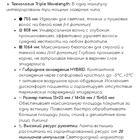
🔹
Технология Triple Wavelength:
В одну манипулу
интегрированы три мощных лазерных чипа:
⚫️
755 нм:
Идеален для светлых, тонких и пушковых
волос на белой коже
(I–II фототип)
.
🟡
808 нм:
Универсальная волна с глубоким
проникновением, эффективно удаляет волосы
средней жесткости на любом фототипе.
🟥
1064 нм:
Максимально безопасен для смуглой и
темной кожи
(V–VI фототип)
. Глубоко проникает к
корню, не затрагивая меланин в верхнем слое
эпидермиса.
⚡️
Гибридное охлаждение HYBRID:
Контактное
охлаждение через сапфировый кристалл до
-5°C...+5°C
+ активное воздушное крио-обдувание. Исключает
дискомфорт пациента и гарантирует отсутствие
термических повреждений эпидермиса.
✨
Размер пятна 13×23 мм / 14×36 мм / 15×50 мм:
Обеспечивает максимальную площадь покрытия за
одну вспышку. Позволяет быстро обрабатывать
большие площади
(ноги
,
спина
) и деликатные зоны
(лицо
,
бикини)
.
📉
Высокий ресурс рукоятки:
Лампа-вспышка
рассчитана на гарантированный ресурс от
20
миллионов импульсов
. Светодиодный индикатор