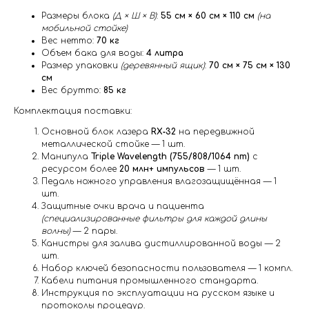
Размеры блока
(Д × Ш × В)
:
55 см × 60 см × 110 см
(на
мобильной стойке)
Вес нетто:
70 кг
Объем бака для воды:
4 литра
Размер упаковки
(деревянный ящик)
:
70 см × 75 см × 130
см
Вес брутто:
85 кг
Комплектация поставки:
Основной блок лазера
RX‑32
на передвижной
металлической стойке — 1 шт.
Манипула
Triple Wavelength (755/808/1064 nm)
с
ресурсом более
20 млн+ импульсов
— 1 шт.
Педаль ножного управления влагозащищённая — 1
шт.
Защитные очки врача и пациента
(специализированные фильтры для каждой длины
волны)
— 2 пары.
Канистры для залива дистиллированной воды — 2
шт.
Набор ключей безопасности пользователя — 1 компл.
Кабели питания промышленного стандарта.
Инструкция по эксплуатации на русском языке и
протоколы процедур.