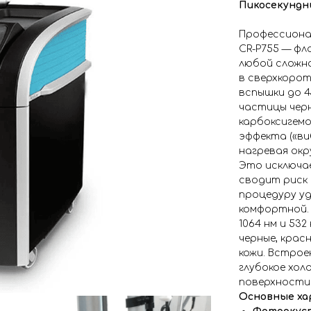
Пикосекундны
Профессионал
CR-P755 — фл
любой сложн
в сверхкорот
вспышки до 4
частицы черн
карбоксигем
эффекта («ви
нагревая ок
Это исключа
сводит риск 
процедуру у
комфортной. 
1064 нм и 532
черные, крас
кожи. Встро
глубокое хол
поверхности 
Основные ха