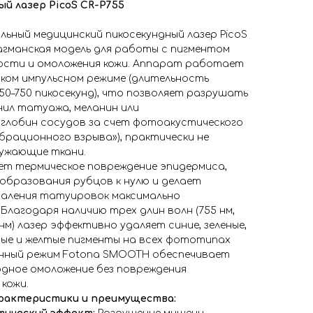
й лазер PicoS CR-P755
ьный медицинский пикосекундный лазер PicoS
агманская модель для работы с пигментом
ости и омоложения кожи. Аппарат работает
ком импульсном режиме (длительность
50–750 пикосекунд), что позволяет разрушать
ил татуажа, меланин или
оглобин сосудов за счет фотоакустического
брационного взрыва»), практически не
ружающие ткани.
ет термическое повреждение эпидермиса,
образования рубцов к нулю и делает
даления татуировок максимально
Благодаря наличию трех длин волн (755 нм,
 нм) лазер эффективно удаляет синие, зеленые,
ные и желтые пигменты на всех фототипах
енный режим Fotona SMOOTH обеспечивает
одное омоложение без повреждения
кожи.
рактеристики и преимущества: