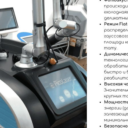
Фотоакуст
происходит
«холодная»
деликатных 
Режим Flat
распределе
гауссового
площади к
тату.
Динамичес
технологи
обрабатыв
быстро и б
реабилита
Высокая ч
Значитель
крупных т
Мощность
энергии (д
залегающе
минимальн
Безопасно