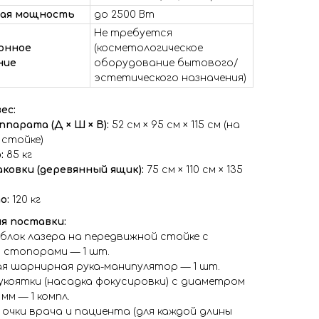
ая мощность
до 2500 Вт
Не требуется
онное
(косметологическое
ние
оборудование бытового/
эстетического назначения)
ес:
парата (Д × Ш × В):
52 см × 95 см × 115 см (на
 стойке)
:
85 кг
аковки (деревянный ящик):
75 см × 110 см × 135
о:
120 кг
я поставки:
блок лазера на передвижной стойке с
и стопорами — 1 шт.
я шарнирная рука-манипулятор — 1 шт.
укоятки (насадка фокусировки) с диаметром
 мм — 1 компл.
очки врача и пациента (для каждой длины