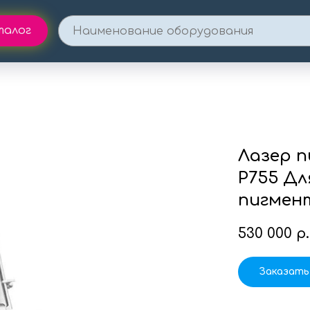
талог
Лазер п
P755 Дл
пигмен
530 000
р.
Заказать