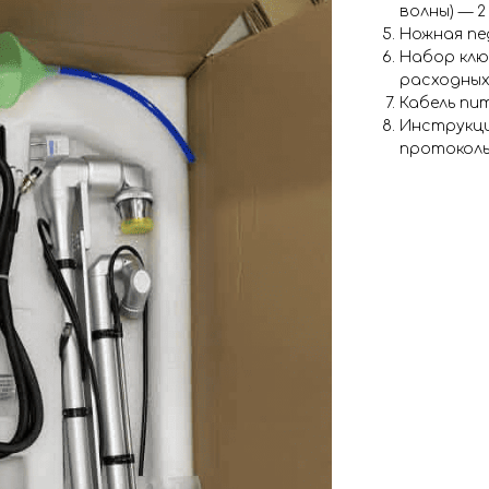
волны) — 2
Ножная пе
Набор клю
расходных
Кабель пит
Инструкци
протоколы