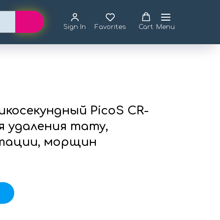
Sign In
Favorites
Cart
Menu
икосекундный PicoS CR-
я удаления тату,
тации, морщин