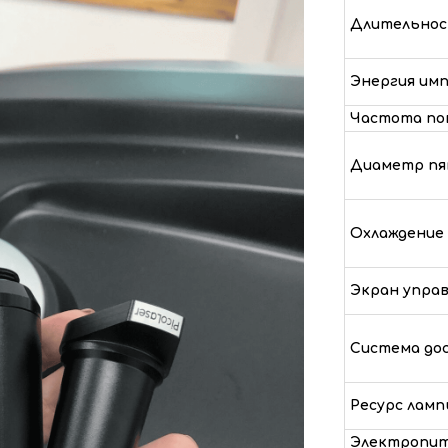
Длительнос
Энергия имп
Частота по
Диаметр пя
Охлаждение
Экран упра
Система дос
Ресурс лам
Электропи