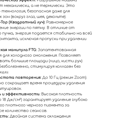
ический эффект:
Разрушение мишени
 механически, а не термически. Это
 технология, безопасная даже для
зон (вокруг глаз, шея, декольте).
-Top (Квадратный луч):
Равномерное
ние энергии по пятну. В отличие от
 пучка, энергия подается стабильно на всей
онтакта, исключая пропуски при удалении
кая манипула FTG:
Запатентованная
я для холодного омоложения. Позволяет
ать большие площади (лицо, кисти рук)
езболезненно, стимулируя коллаген без
ции.
астота повторения:
До 10 Гц (режим Zoom).
но сокращает время процедуры удаления
атуировок.
 и эффективность:
Высокая плотность
о 18 Дж/см²) гарантирует удаление глубоко
го плотного черного пигмента за
ое количество сеансов.
сть:
Двойная система охлаждения