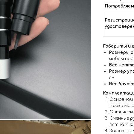
Потребляем
Регистраци
удостовере
Габариты и в
Размеры ап
мобильной
Вес нетто
Размер уп
см
Вес брутт
Комплектаци
Основной 
колесами 
Оптическа
Сменные р
пятна 2–10
Защитные 