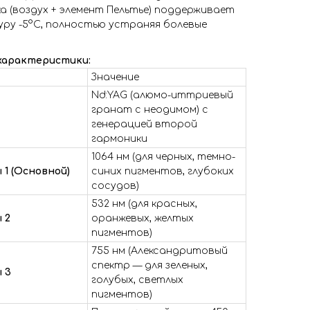
а (воздух + элемент Пельтье) поддерживает
ру -5°C, полностью устраняя болевые
 характеристики:
Значение
Nd:YAG (алюмо-иттриевый
гранат с неодимом) с
генерацией второй
гармоники
1064 нм (для черных, темно-
 1 (Основной)
синих пигментов, глубоких
сосудов)
532 нм (для красных,
 2
оранжевых, желтых
пигментов)
755 нм (Александритовый
спектр — для зеленых,
 3
голубых, светлых
пигментов)