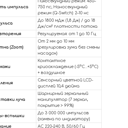
Пикосекундный режим: 450–
ть импульса
750 пс; Наносекундный
режим (Q-Switch): 2–10 нс
До 1800 мДж (1,8 Дж) / до 18
ульса
Дж/см² плотности потока
вторения
Регулируемая: от 1 до 10 Гц
От 2 мм до 10 мм
тна (Zoom)
(регулировка зума без смены
насадок)
Контактное
 кожи
криоохлаждение (-5°C...+5°C)
+ воздушное
Сенсорный цветной LCD-
вления
дисплей 10,4 дюйма
Шарнирный зеркальный
тавки луча
манипулятор (7 зеркал,
покрытие > 99%)
До 3 000 000 импульсов
пы-вспышки
(замена по индикатору)
тание
AC 220–240 В, 50/60 Гц