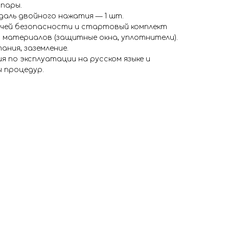
 пары.
даль двойного нажатия — 1 шт.
чей безопасности и стартовый комплект
 материалов (защитные окна, уплотнители).
ания, заземление.
я по эксплуатации на русском языке и
 процедур.