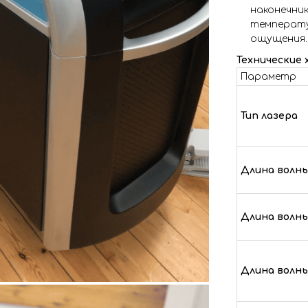
наконечник
температу
ощущения.
Технические
Параметр
Тип лазера
Длина волны
Длина волны
Длина волны