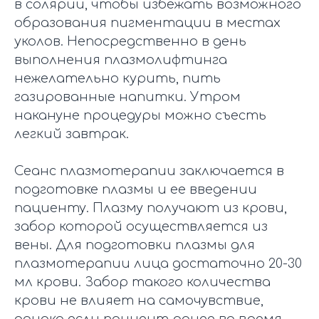
в солярии, чтобы избежать возможного
образования пигментации в местах
уколов. Непосредственно в день
выполнения плазмолифтинга
нежелательно курить, пить
газированные напитки. Утром
накануне процедуры можно съесть
легкий завтрак.
Сеанс плазмотерапии заключается в
подготовке плазмы и ее введении
пациенту. Плазму получают из крови,
забор которой осуществляется из
вены. Для подготовки плазмы для
плазмотерапии лица достаточно 20-30
мл крови. Забор такого количества
крови не влияет на самочувствие,