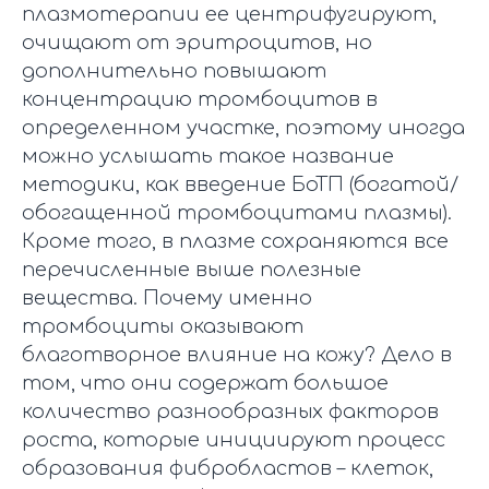
плазмотерапии ее центрифугируют,
очищают от эритроцитов, но
дополнительно повышают
концентрацию тромбоцитов в
определенном участке, поэтому иногда
можно услышать такое название
методики, как введение БоТП (богатой/
обогащенной тромбоцитами плазмы).
Кроме того, в плазме сохраняются все
перечисленные выше полезные
вещества. Почему именно
тромбоциты оказывают
благотворное влияние на кожу? Дело в
том, что они содержат большое
количество разнообразных факторов
роста, которые инициируют процесс
образования фибробластов – клеток,