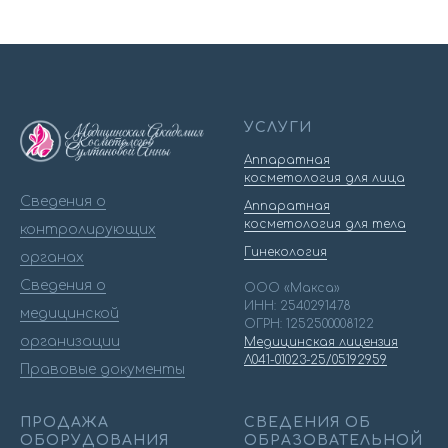
УСЛУГИ
Аппаратная
косметология для лица
Сведения о
Аппаратная
косметология для тела
контролирующих
Гинекология
органах
Сведения о
ООО «Макса»
ИНН: 2540291478
медицинской
ОГРН: 1252500008122
организации
Медицинская лицензия
Л041-01023-25/05192959
Правовые документы
ПРОДАЖА
СВЕДЕНИЯ ОБ
ОБОРУДОВАНИЯ
ОБРАЗОВАТЕЛЬНОЙ