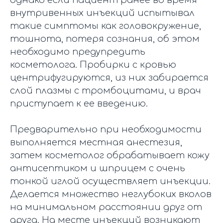
однако если пациент ранее во время
внутривенных инъекций испытывал
такие симптомы как головокружение,
тошнота, потеря сознания, об этом
необходимо предупредить
косметолога. Пробирки с кровью
центрифугируются, из них забирается
слой плазмы с тромбоцитами, и врач
приступает к ее введению.
Предварительно при необходимости
выполняется местная анестезия,
затем косметолог обрабатывает кожу
антисептиком и шприцем с очень
тонкой иглой осуществляет инъекции.
Делается множество неглубоких вколов
на минимальном расстоянии друг от
друга. На месте инъекций возникают