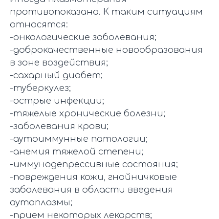
противопоказана. К таким ситуациям
относятся:
-онкологические заболевания;
-доброкачественные новообразования
в зоне воздействия;
-сахарный диабет;
-туберкулез;
-острые инфекции;
-тяжелые хронические болезни;
-заболевания крови;
-аутоиммунные патологии;
-анемия тяжелой степени;
-иммунодепрессивные состояния;
-повреждения кожи, гнойничковые
заболевания в области введения
аутоплазмы;
-прием некоторых лекарств;