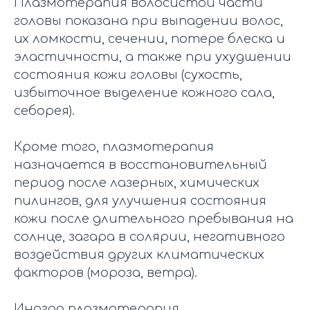
Плазмотерапия волосистой части
головы показана при выпадении волос,
их ломкости, сечении, потере блеска и
эластичности, а также при ухудшении
состояния кожи головы (сухость,
избыточное выделение кожного сала,
себорея).
Кроме того, плазмотерапия
назначается в восстановительный
период после лазерных, химических
пилингов, для улучшения состояния
кожи после длительного пребывания на
солнце, загара в солярии, негативного
воздействия других климатических
факторов (мороза, ветра).
Иногда плазмотерапия