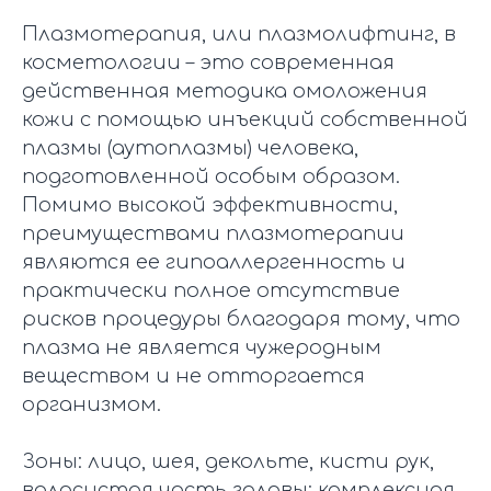
Плазмотерапия, или плазмолифтинг, в
косметологии – это современная
действенная методика омоложения
кожи с помощью инъекций собственной
плазмы (аутоплазмы) человека,
подготовленной особым образом.
Помимо высокой эффективности,
преимуществами плазмотерапии
являются ее гипоаллергенность и
практически полное отсутствие
рисков процедуры благодаря тому, что
плазма не является чужеродным
веществом и не отторгается
организмом.
Зоны: лицо, шея, декольте, кисти рук,
волосистая часть головы; комплексная