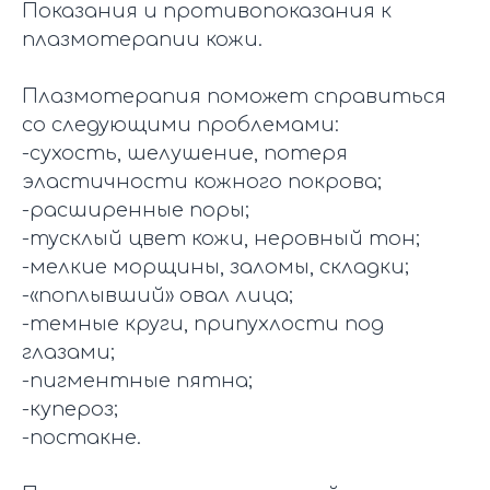
Показания и противопоказания к
плазмотерапии кожи.
Плазмотерапия поможет справиться
со следующими проблемами:
-сухость, шелушение, потеря
эластичности кожного покрова;
-расширенные поры;
-тусклый цвет кожи, неровный тон;
-мелкие морщины, заломы, складки;
-«поплывший» овал лица;
-темные круги, припухлости под
глазами;
-пигментные пятна;
-купероз;
-постакне.