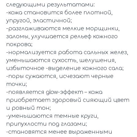
следующими результатами:
-кожа становится более плотной,
упругой, эластичной;
-разглаживаются мелкие морщинки,
заломы, улучшается рельеф кожного
покрова;
-нормализуется работа сальных желез,
уменьшаются сухость, шелушения,
избыточное -выделение кожного сала;
-поры сужаются, исчезают черные
точки;
-появляется glow-эффект – кожа
приобретает здоровый сияющий цвет
и ровный тон;
-уменьшаются темные круги,
припухлости под глазами;
-становятся менее выраженными