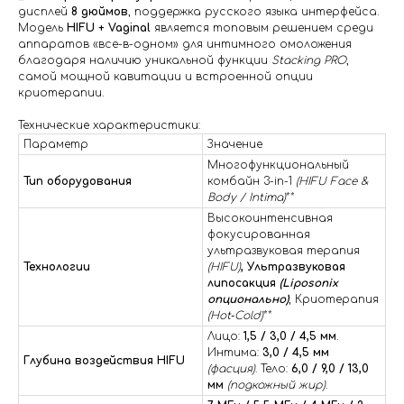
дисплей
8 дюймов
, поддержка русского языка интерфейса.
Модель
HIFU + Vaginal
является топовым решением среди
аппаратов «все-в-одном» для интимного омоложения
благодаря наличию уникальной функции
Stacking PRO
,
самой мощной кавитации и встроенной опции
криотерапии.
Технические характеристики:
Параметр
Значение
Многофункциональный
Тип оборудования
комбайн 3-in-1
(HIFU Face &
Body / Intima)
**
Высокоинтенсивная
фокусированная
ультразвуковая терапия
Технологии
(HIFU)
, Ультразвуковая
липосакция
(Liposonix
опционально)
, Криотерапия
(Hot‑Cold)
**
Лицо:
1,5 / 3,0 / 4,5 мм
.
Интима:
3,0 / 4,5 мм
Глубина воздействия HIFU
(фасция)
. Тело:
6,0 / 9,0 / 13,0
мм
(подкожный жир)
.