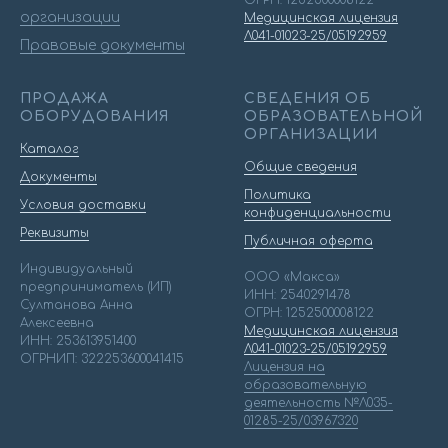
ОГРН: 1252500008122
организации
Медицинская лицензия
Л041-01023-25/05192959
Правовые документы
ПРОДАЖА
СВЕДЕНИЯ ОБ
ОБОРУДОВАНИЯ
ОБРАЗОВАТЕЛЬНОЙ
ОРГАНИЗАЦИИ
Каталог
Общие сведения
Документы
Политика
Условия доставки
конфиденциальности
Реквизиты
Публичная оферта
Индивидуальный
ООО «Макса»
предприниматель (ИП)
ИНН: 2540291478
Султанова Анна
ОГРН: 1252500008122
Алексеевна
Медицинская лицензия
ИНН: 253613951400
Л041-01023-25/05192959
ОГРНИП: 322253600041415
Лицензия на
образовательную
деятельность №Л035-
01285-25/03967320