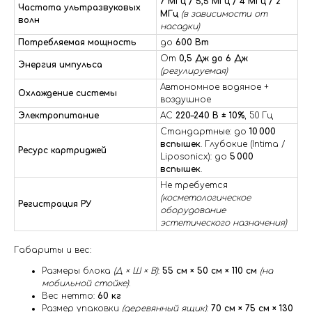
7 МГц / 5,5 МГц / 4 МГц / 2
Частота ультразвуковых
МГц
(в зависимости от
волн
насадки)
Потребляемая мощность
до
600 Вт
От
0,5 Дж до 6 Дж
Энергия импульса
(регулируемая)
Автономное водяное +
Охлаждение системы
воздушное
Электропитание
AC
220–240 В ± 10%
, 50 Гц
Стандартные: до
10 000
вспышек
. Глубокие (Intima /
Ресурс картриджей
Liposonicx): до
5 000
вспышек
.
Не требуется
(косметологическое
Регистрация РУ
оборудование
эстетического назначения)
Габариты и вес:
Размеры блока
(Д × Ш × В)
:
55 см × 50 см × 110 см
(на
мобильной стойке)
.
Вес нетто:
60 кг
Размер упаковки
(деревянный ящик)
:
70 см × 75 см × 130