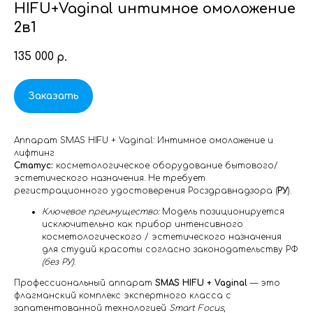
HIFU+Vaginal интимное омоложение
2в1
135 000
р.
Заказать
Аппарат SMAS HIFU + Vaginal: Интимное омоложение и
лифтинг
Статус:
косметологическое оборудование бытового/
эстетического назначения. Не требует
регистрационного удостоверения Росздравнадзора (
РУ
).
Ключевое преимущество:
Модель позиционируется
исключительно как прибор интенсивного
косметологического / эстетического назначения
для студий красоты согласно законодательству РФ
(без РУ)
.
Профессиональный аппарат
SMAS HIFU + Vaginal
— это
флагманский комплекс экспертного класса с
запатентованной технологией
Smart Focus
,