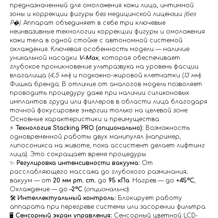
предназначенный для омоложения кожи лица, интимной
зоны и коррекции фигуры без медицинской лицензии
(без
Р�)
. Аппарат объединяет в себе три ключевые
неинвазивные технологии коррекции фигуры и омоложения
кожи тела в одной стойке с автономной системой
охлаждения. Ключевая особенность модели — наличие
уникальной насадки
V‑Max
, которая обеспечивает
глубокое проникновение ультразвука на уровень фасции
влагалища (
4,5 мм
) и подкожно-жировой клетчатки (
13 мм
).
Фишка бренда: В отличие от аналогов модель позволяет
проводить процедуру даже при наличии силиконовых
имплантов груди или филлеров в области лица благодаря
точной фокусировке энергии только на целевой зоне.
Основные характеристики и преимущества:
⚡️
Технология Stacking PRO (опционально):
Возможность
одновременной работы двух манипулял (например,
липосоникса на животе, пока ассистент делает лифтинг
лица). Это сокращает время процедуры.
✨
Регулировка интенсивности вакуума:
От
расслабляющего массажа до глубокого разминания;
вакуум — от
20 мм рт. ст.
до
95 кПа
. Нагрев — до
+45°C
,
Охлаждение — до
–2°C
(
опционально
).
🛠️
Интеллектуальный контроль:
Блокирует работу
аппарата при перегреве системы или засорении фильтра.
🖥️
Сенсорный экран управления:
Сенсорный цветной LCD-