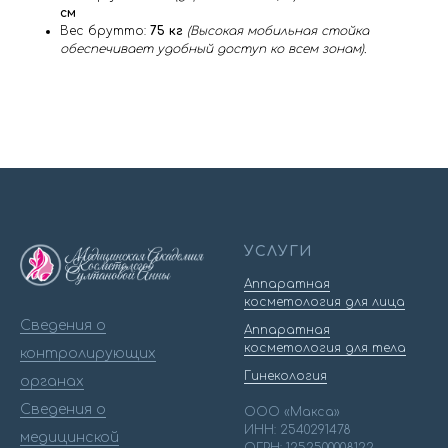
см
Вес брутто:
75 кг
(Высокая мобильная стойка
обеспечивает удобный доступ ко всем зонам).
УСЛУГИ
Аппаратная
косметология для лица
Сведения о
Аппаратная
косметология для тела
контролирующих
Гинекология
органах
Сведения о
ООО «Макса»
ИНН: 2540291478
медицинской