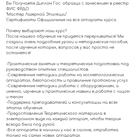
Вы Получаете Диплом Гос. образца с занесением в реестр
ФИС ФРДО
"Мастер Лазерной Эпиляции"
Сертификаты Официальные на все аппараты курса
Почему выбирают наш курс?
После нашего обучения не придется переучиваться! Мы
создали очень подробные уроки и методические пособия,
после изучения которых, вопросов у вас просто не
останется!
-Практические занятия и теоретическая подготовка под
руководством опытных специалистов.
-Современные методики работы на косметологических
аппаратах, безопасность и правильные протоколы услуг.
-Современные методики работы с оборудованием, а
именно, изучение и практические навыки в работе с лицом
и телом
-Поддержка преподавателей и консультации на всех
этапах обучения.
-Предоставления Теоретического материала в
электронном виде на каждый аппарат, чтобы теория
всегда была под рукой.
-Все аппараты в наличии у нас в салоне, отработка
только на самых новых аппаратах.