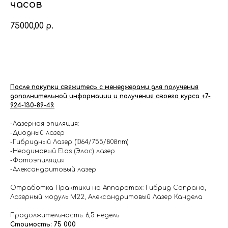
часов
75000,00
р.
Купить
После покупки свяжитесь с менеджерами для получения
дополнительной информации и получения своего курса +7-
924-130-89-49.
-Лазерная эпиляция:
-Диодный лазер
-Гибридный Лазер (1064/755/808nm)
-Неодимовый Elos (Элос) лазер
-Фотоэпиляция
-Александритовый лазер
Отработка Практики на Аппаратах: Гибрид Сопрано,
Лазерный модуль М22, Александритовый Лазер Кандела
Продолжительность: 6,5 недель
Стоимость: 75 000